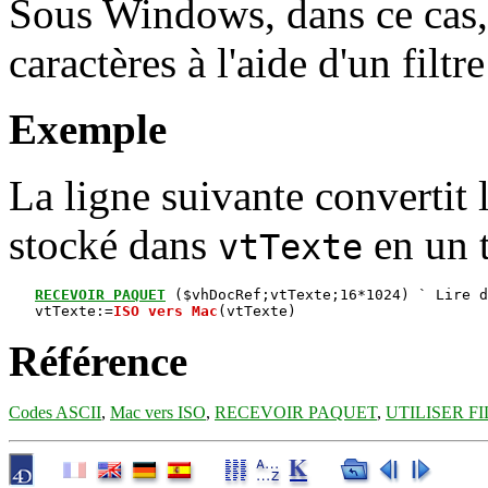
Sous Windows, dans ce cas, 
caractères à l'aide d'un filt
Exemple
La ligne suivante convertit
stocké dans
en un 
vtTexte
RECEVOIR PAQUET
 ($vhDocRef;vtTexte;16*1024) ` Lire d
   vtTexte:=
ISO vers Mac
Référence
Codes ASCII
,
Mac vers ISO
,
RECEVOIR PAQUET
,
UTILISER F