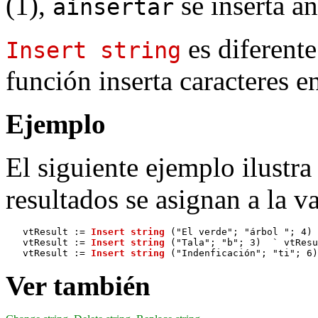
(1),
se inserta a
ainsertar
es diferent
Insert string
función inserta caracteres e
Ejemplo
El siguiente ejemplo ilustra
resultados se asignan a la v
   vtResult := 
Insert string
 ("El verde"; "árbol "; 4) 
   vtResult := 
Insert string
 ("Tala"; "b"; 3)  ` vtResu
   vtResult := 
Insert string
Ver también