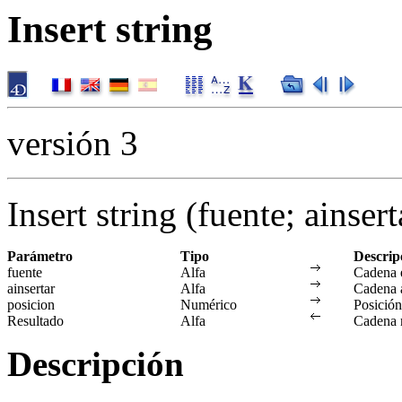
Insert string
versión 3
Insert string (fuente; ainser
Parámetro
Tipo
Descrip
fuente
Alfa
Cadena e
ainsertar
Alfa
Cadena a
posicion
Numérico
Posición
Resultado
Alfa
Cadena r
Descripción