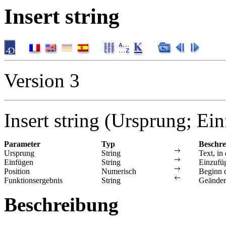
Insert string
Version 3
Insert string (Ursprung; Ei
Parameter
Typ
Beschr
Ursprung
String
Text, in
Einfügen
String
Einzufüg
Position
Numerisch
Beginn 
Funktionsergebnis
String
Geänder
Beschreibung