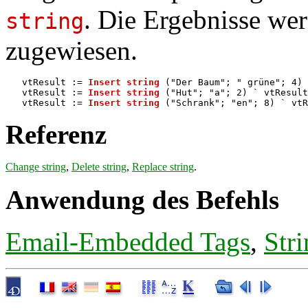
. Die Ergebnisse wer
string
zugewiesen.
   vtResult := 
Insert string
 ("Der Baum"; " grüne"; 4) 
   vtResult := 
Insert string
 ("Hut"; "a"; 2) ` vtResult
   vtResult := 
Insert string
Referenz
Change string
,
Delete string
,
Replace string
.
Anwendung des Befehls
Email-Embedded Tags
,
Stri